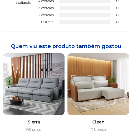
4 estrelas
0
avaliação
3 estrelas
0
2 estrelas
0
1 estrela
0
Quem viu este produto também gostou
Sierra
Clean
R$ preço
R$ preço