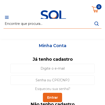
Cabeceiras
Colchões
Estofados
Poltronas
R
0
Minha Conta
Já tenho cadastro
Esqueceu sua senha?
Entrar
Não tenho cadastro