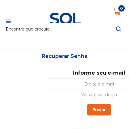
Cabeceiras
Colchões
Estofados
Poltronas
R
0
Recuperar Senha
Informe seu e-mail
Voltar para o login
Enviar