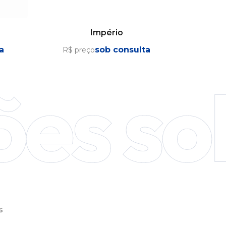
Império
a
sob consulta
R$ preço
s