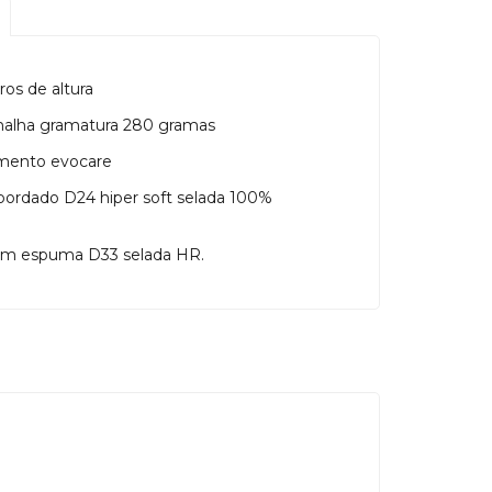
os de altura
alha gramatura 280 gramas
amento evocare
ordado D24 hiper soft selada 100%
em espuma D33 selada HR.