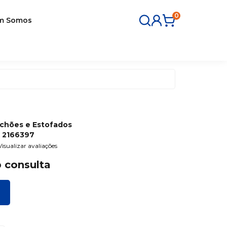
0
m Somos
lchões e Estofados
:
2166397
Visualizar avaliações
 consulta