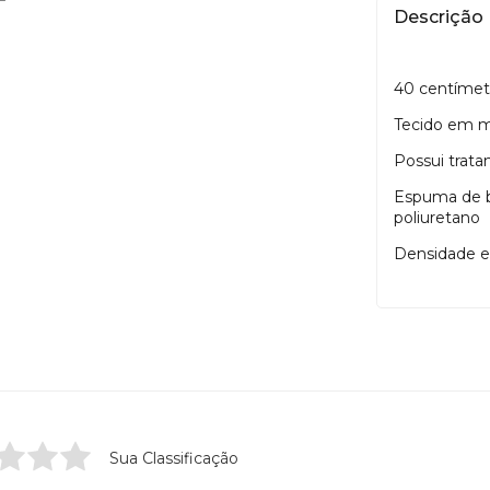
Descrição
40 centímetr
Tecido em m
Possui trat
Espuma de b
poliuretano
Densidade 
Sua Classificação