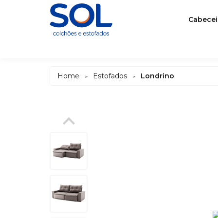
Cabecei
Home
Estofados
Londrino
>
>