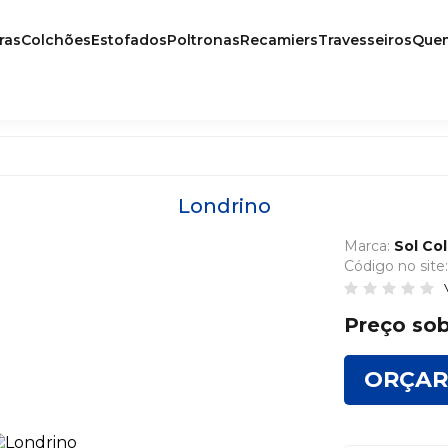
ras
Colchões
Estofados
Poltronas
Recamiers
Travesseiros
Que
Colchonetes
Linha Hotelaria
Linha Pet
Londrino
Linha Planet
Marca:
Sol Co
Linha Prime
Código no site
Linha Select
Preço sob
ORÇAR