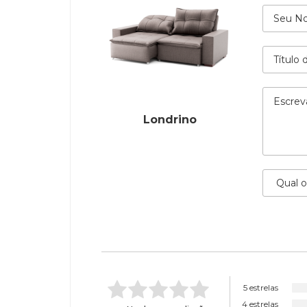
Londrino
5 estrelas
4 estrelas