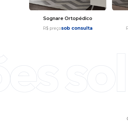
Sognare Ortopédico
sob consulta
R$ preço
R