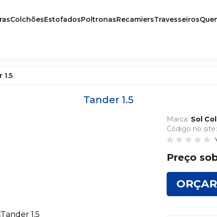
ras
Colchões
Estofados
Poltronas
Recamiers
Travesseiros
Que
Colchonetes
Linha Hotelaria
 1.5
Linha Pet
Tander 1.5
Linha Planet
Marca:
Sol Co
Linha Prime
Código no site
Linha Select
Preço sob
ORÇAR