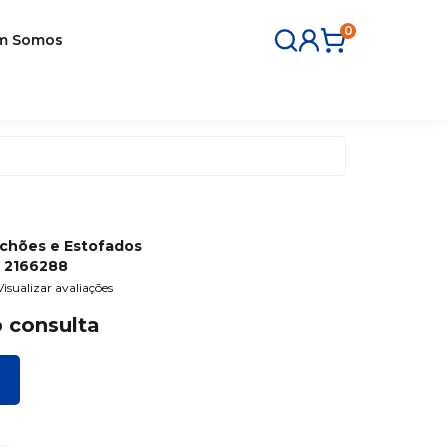
0
m Somos
lchões e Estofados
:
2166288
Visualizar avaliações
 consulta