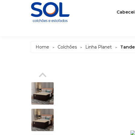
Cabecei
Home
Colchões
Linha Planet
Tander
>
>
>