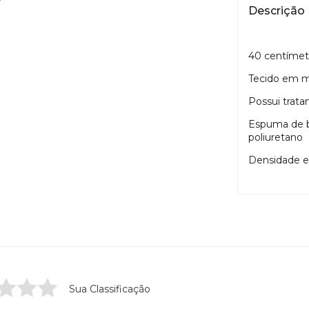
Descrição
40 centímetr
Tecido em m
Possui trat
Espuma de b
poliuretano
Densidade 
Sua Classificação