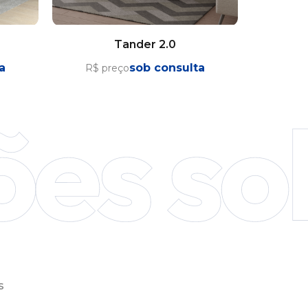
Tander 2.0
a
sob consulta
R$ preço
s