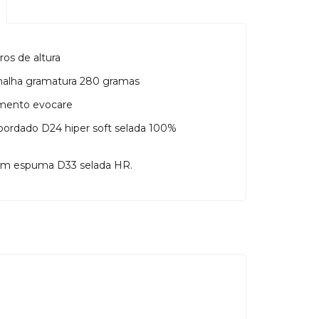
os de altura
alha gramatura 280 gramas
amento evocare
ordado D24 hiper soft selada 100%
em espuma D33 selada HR.